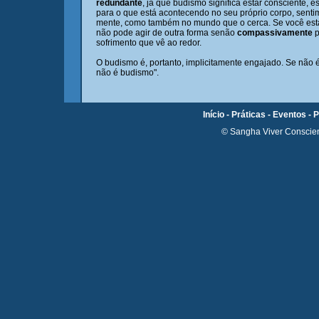
redundante
, já que budismo significa estar consciente, e
para o que está acontecendo no seu próprio corpo, senti
mente, como também no mundo que o cerca. Se você está
não pode agir de outra forma senão
compassivamente
p
sofrimento que vê ao redor.
O budismo é, portanto, implicitamente engajado. Se não 
não é budismo".
Início -
Práticas -
Eventos -
P
© Sangha Viver Conscien