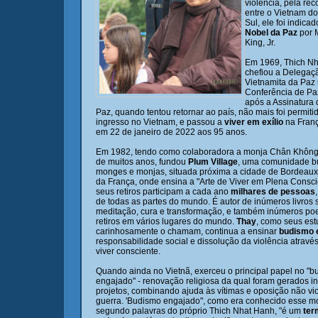
violência, pela rec
entre o Vietnam do
Sul, ele foi indica
Nobel da Paz
por M
King, Jr.
Em 1969, Thich N
chefiou a Delegaç
Vietnamita da Paz
Conferência de Pa
após a Assinatura
Paz, quando tentou retornar ao país, não mais foi permiti
ingresso no Vietnam, e passou a
viver em exílio
na Fran
em 22 de janeiro de 2022 aos 95 anos.
Em 1982, tendo como colaboradora a monja Chân Không
de muitos anos, fundou
Plum Village
, uma comunidade bu
monges e monjas, situada próxima a cidade de Bordeaux
da França, onde ensina a "Arte de Viver em Plena Consc
seus retiros participam a cada ano
milhares de pessoas
de todas as partes do mundo. É autor de inúmeros livros 
meditação, cura e transformação, e também inúmeros po
retiros em vários lugares do mundo.
Thay
, como seus es
carinhosamente o chamam, continua a ensinar
budismo 
responsabilidade social e dissolução da violência através
viver consciente.
Quando ainda no Vietnã, exerceu o principal papel no "
engajado" - renovação religiosa da qual foram gerados 
projetos, combinando ajuda às vítimas e oposição não vio
guerra. 'Budismo engajado", como era conhecido esse m
segundo palavras do próprio Thich Nhat Hanh, "é um
ter