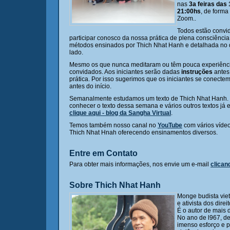
nas
3a feiras das
21:00hs
, de forma 
Zoom..
Todos estão convi
participar conosco da nossa prática de plena consciênci
métodos ensinados por Thich Nhat Hanh e detalhada no
lado.
Mesmo os que nunca meditaram ou têm pouca experiênci
convidados. Aos iniciantes serão dadas
instruções
antes 
prática. Por isso sugerimos que os iniciantes se conecte
antes do início.
Semanalmente estudamos um texto de Thich Nhat Hanh.
conhecer o texto dessa semana e vários outros textos já 
clique aqui - blog da Sangha Virtual
.
Temos também nosso canal no
YouTube
com vários vídeo
Thich Nhat Hnah oferecendo ensinamentos diversos.
Entre em Contato
Para obter mais informações, nos envie um e-mail
clican
Sobre Thich Nhat Hanh
Monge budista viet
e ativista dos dire
É o autor de mais d
No ano de l967, d
imenso esforço e 